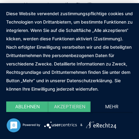
von Usercentrics, um Ihre Einwilligung zur
Speicherung bestimmter Cookies auf Ihrem
Diese Website verwendet zustimmungspflichtige cookies und
Endgerät einzuholen und diese
Technologien von Drittanbietern, um bestimmte Funktionen zu
datenschutzkonform zu dokumentieren.
integrieren. Wenn Sie auf die Schaltfläche „Alle akzeptieren“
Anbieter dieser Technologie ist die
klicken, werden diese Funktionen aktiviert (Zustimmung).
Usercentrics GmbH, Sendlinger Straße 7, 80331
Nach erfolgter Einwilligung verarbeiten wir und die beteiligten
München, Website:
Drittunternehmen Ihre personenbezogenen Daten für
https://usercentrics.com/de/ (im Folgenden
verschiedene Zwecke. Detaillierte Informationen zu Zweck,
„Usercentrics“).
Rechtsgrundlage und Drittunternehmen finden Sie unter dem
Button „Mehr“ und in unserer Datenschutzerklärung. Sie
Wenn Sie unsere Website betreten, werden
können Ihre Einwilligung jederzeit widerrufen.
folgende personenbezogene Daten an
Usercentrics übertragen:
ABLEHNEN
AKZEPTIEREN
MEHR
Ihre Einwilligung(en) bzw. der Widerruf Ihrer
Einwilligung(en)
Powered by
&
Ihre IP-Adresse